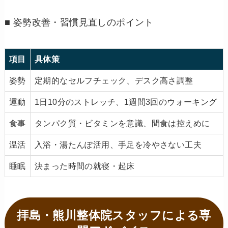
■ 姿勢改善・習慣見直しのポイント
項目
具体策
姿勢
定期的なセルフチェック、デスク高さ調整
運動
1日10分のストレッチ、1週間3回のウォーキング
食事
タンパク質・ビタミンを意識、間食は控えめに
温活
入浴・湯たんぽ活用、手足を冷やさない工夫
睡眠
決まった時間の就寝・起床
拝島・熊川整体院スタッフによる専