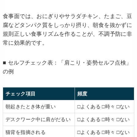
食事面では、おにぎりやサラダチキン、たまご、豆
腐などタンパク質をしっかり摂り、朝食を抜かずに
規則正しい食事リズムを作ることが、不調予防に非
常に効果的です。
■ セルフチェック表：「肩こり・姿勢セルフ点検」
の例
チェック項目
頻度
朝起きたとき体が重い
□よくある □時々 □ない
デスクワーク中に肩がだるい
□よくある □時々 □ない
猫背を指摘される
□よくある □時々 □ない